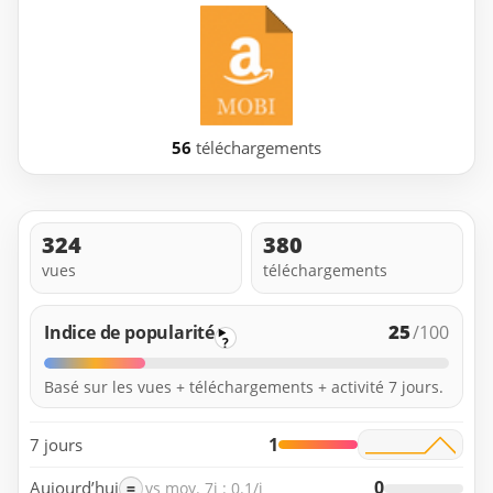
56
téléchargements
324
380
vues
téléchargements
25
Indice de popularité
/100
?
Basé sur les vues + téléchargements + activité 7 jours.
1
7 jours
0
Aujourd’hui
=
vs moy. 7j : 0.1/j