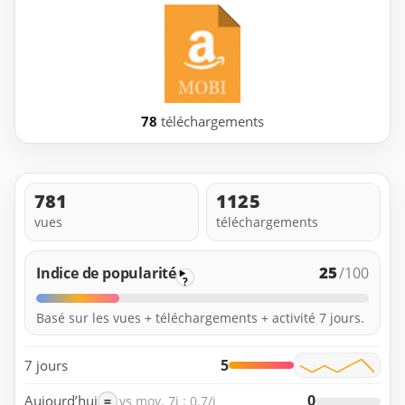
78
téléchargements
781
1125
vues
téléchargements
25
Indice de popularité
/100
?
Basé sur les vues + téléchargements + activité 7 jours.
5
7 jours
0
Aujourd’hui
=
vs moy. 7j : 0.7/j