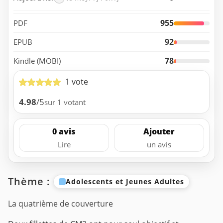
955
PDF
92
EPUB
78
Kindle (MOBI)
1 vote
4.98
/5
sur 1 votant
0 avis
Ajouter
Lire
un avis
Thème :
Adolescents et Jeunes Adultes
La quatrième de couverture