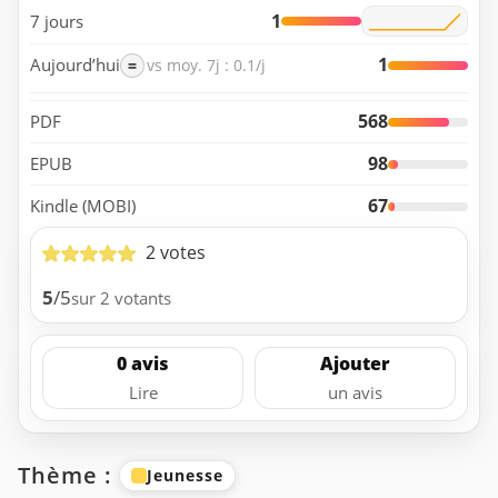
1
7 jours
1
Aujourd’hui
=
vs moy. 7j : 0.1/j
568
PDF
98
EPUB
67
Kindle (MOBI)
2 votes
5
/5
sur 2 votants
0 avis
Ajouter
Lire
un avis
Thème :
Jeunesse