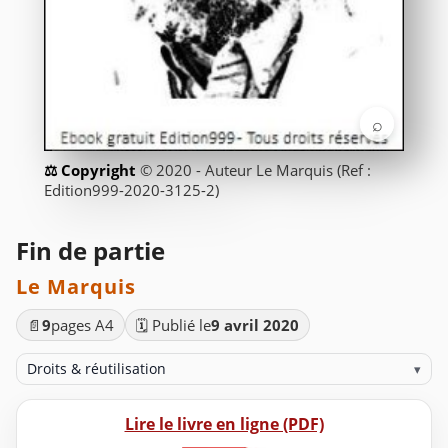
⌕
© 2020 - Auteur Le Marquis (Ref :
Edition999-2020-3125-2)
Fin de partie
Le Marquis
📄
9
pages A4
🗓️ Publié le
9 avril 2020
Droits & réutilisation
▾
Lire le livre en ligne (PDF)