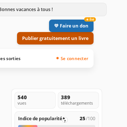
 Bonnes vacances à tous !
💛 Faire un don
Publier gratuitement un livre
es sorties
Se connecter
540
389
vues
téléchargements
25
Indice de popularité
/100
?