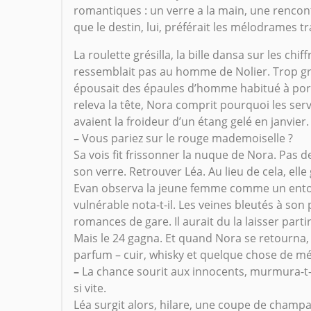
romantiques : un verre a la main, une rencont
que le destin, lui, préférait les mélodrames t
La roulette grésilla, la bille dansa sur les chiff
ressemblait pas au homme de Nolier. Trop gr
épousait des épaules d’homme habitué à porte
releva la tête, Nora comprit pourquoi les serv
avaient la froideur d’un étang gelé en janvier.
–
Vous pariez sur le rouge mademoiselle ?
Sa vois fit frissonner la nuque de Nora. Pas de
son verre. Retrouver Léa. Au lieu de cela, elle
Evan observa la jeune femme comme un entomo
vulnérable nota-t-il. Les veines bleutés à son
romances de gare. Il aurait du la laisser parti
Mais le 24 gagna. Et quand Nora se retourna, i
parfum – cuir, whisky et quelque chose de mét
–
La chance sourit aux innocents, murmura-t-
si vite.
Léa surgit alors, hilare, une coupe de champa