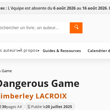
es :
L'équipe est absente du
6 août 2026
au
16 août 2026
.
🔍
es auteurs
À propos
Guides & Ressources
Calendrier d
▾
▾
s Game
Dangerous Game
imberley LACROIX
📄
30
pages A4
🗓️ Publié le
20 juillet 2025