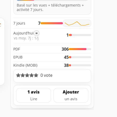
Basé sur les vues + téléchargements +
activité 7 jours.
7
7 jours
r
Aujourd’hui
=
1
vs moy. 7j : 1/j
306
PDF
45
EPUB
38
Kindle (MOBI)
0 vote
1 avis
Ajouter
Lire
un avis