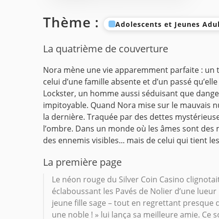
Thème :
Adolescents et Jeunes Adu
La quatrième de couverture
Nora mène une vie apparemment parfaite : un trav
celui d’une famille absente et d’un passé qu’elle
Lockster, un homme aussi séduisant que dangereu
impitoyable.
Quand Nora mise sur le mauvais num
la dernière. Traquée par des dettes mystérieuses e
l’ombre.
Dans un monde où les âmes sont des mis
des ennemis visibles... mais de celui qui tient les
La première page
Le néon rouge du Silver Coin Casino clignot
éclaboussant les Pavés de Nolier d’une lueur 
jeune fille sage – tout en regrettant presque
une noble ! » lui lança sa meilleure amie. Ce so