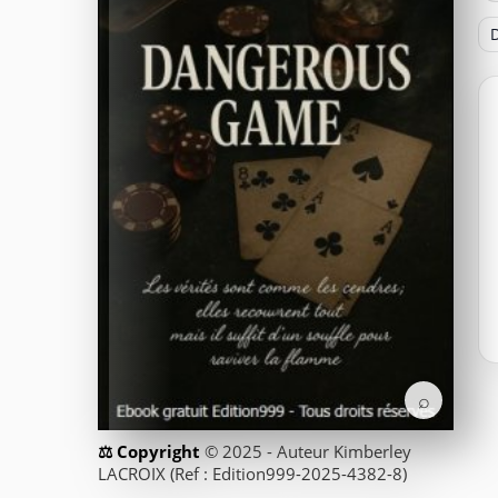
D
⌕
© 2025 - Auteur Kimberley
LACROIX (Ref : Edition999-2025-4382-8)