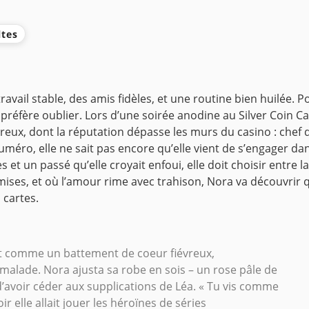
ltes
ail stable, des amis fidèles, et une routine bien huilée. Po
 préfère oublier.
Lors d’une soirée anodine au Silver Coin Cas
x, dont la réputation dépasse les murs du casino : chef de 
éro, elle ne sait pas encore qu’elle vient de s’engager da
t un passé qu’elle croyait enfoui, elle doit choisir entre la 
es, et où l’amour rime avec trahison, Nora va découvrir qu
 cartes.
ait comme un battement de coeur fiévreux,
malade. Nora ajusta sa robe en sois – un rose pâle de
 d’avoir céder aux supplications de Léa. « Tu vis comme
ir elle allait jouer les héroïnes de séries