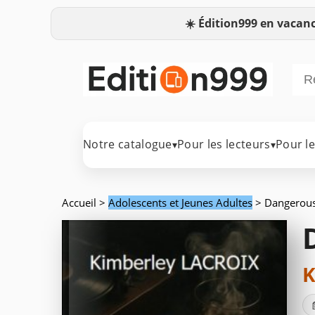
☀️
Édition999 en vacanc
Notre catalogue
Pour les lecteurs
Pour l
▾
▾
Accueil
>
Adolescents et Jeunes Adultes
> Dangerou
K