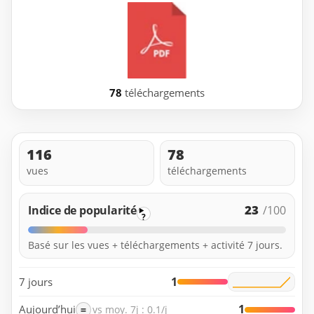
78
téléchargements
116
78
vues
téléchargements
23
Indice de popularité
/100
?
Basé sur les vues + téléchargements + activité 7 jours.
1
7 jours
1
Aujourd’hui
=
vs moy. 7j : 0.1/j