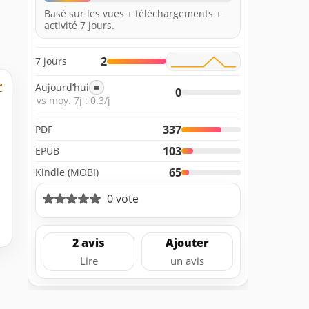
Basé sur les vues + téléchargements +
activité 7 jours.
2
7 jours
r
Aujourd’hui
=
0
vs moy. 7j : 0.3/j
337
PDF
103
EPUB
65
Kindle (MOBI)
0 vote
2 avis
Ajouter
Lire
un avis