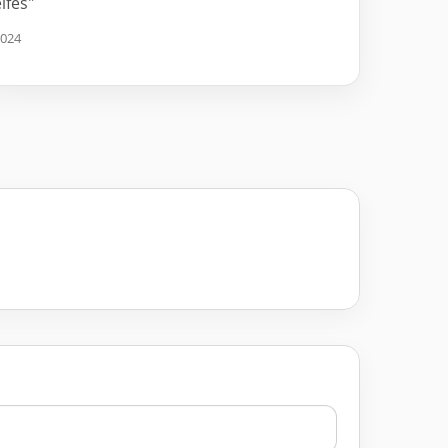
lfes"
024