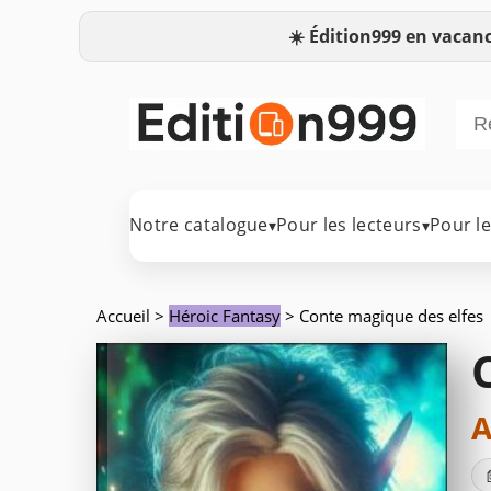
☀️
Édition999 en vacanc
Notre catalogue
Pour les lecteurs
Pour l
▾
▾
Accueil
>
Héroic Fantasy
> Conte magique des elfes
A