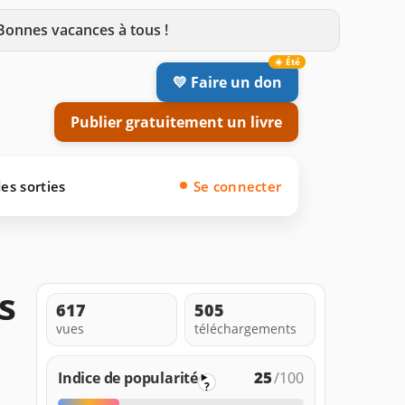
 Bonnes vacances à tous !
💛 Faire un don
Publier gratuitement un livre
es sorties
Se connecter
s
617
505
vues
téléchargements
25
Indice de popularité
/100
?