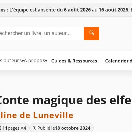
es :
L'équipe est absente du
6 août 2026
au
16 août 2026
.
🔍
es auteurs
À propos
Guides & Ressources
Calendrier d
▾
▾
Conte magique des elfe
line de Luneville
📄
11
pages A4
🗓️ Publié le
18 octobre 2024