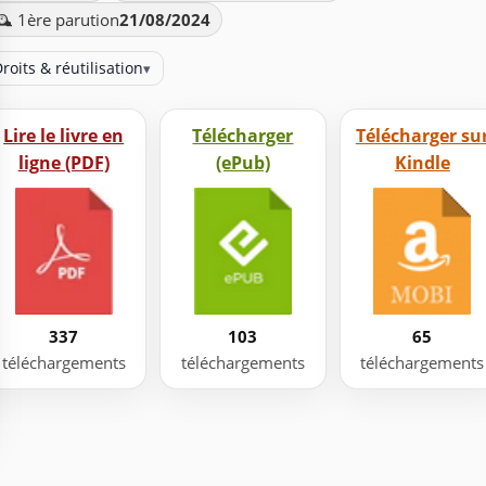
️ 1ère parution
21/08/2024
roits & réutilisation
▾
Lire le livre en
Télécharger
Télécharger su
ligne (PDF)
(ePub)
Kindle
337
103
65
téléchargements
téléchargements
téléchargements