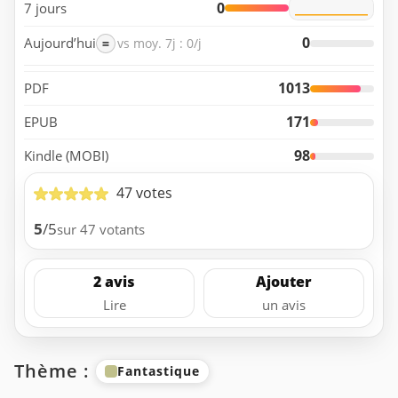
0
7 jours
0
Aujourd’hui
=
vs moy. 7j : 0/j
1013
PDF
171
EPUB
98
Kindle (MOBI)
47 votes
5
/5
sur 47 votants
2 avis
Ajouter
Lire
un avis
Thème :
Fantastique