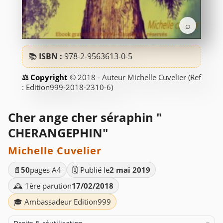
⌕
📚
ISBN :
978-2-9563613-0-5
© 2018 - Auteur Michelle Cuvelier (Ref
: Edition999-2018-2310-6)
Cher ange cher séraphin "
CHERANGEPHIN"
Michelle Cuvelier
📄
50
pages A4
🗓️ Publié le
2 mai 2019
🕰️ 1ère parution
17/02/2018
🎓 Ambassadeur Edition999