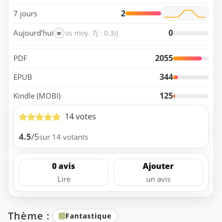
2
7 jours
0
Aujourd’hui
=
vs moy. 7j : 0.3/j
2055
PDF
344
EPUB
125
Kindle (MOBI)
14 votes
4.5
/5
sur 14 votants
0 avis
Ajouter
Lire
un avis
Thème :
Fantastique