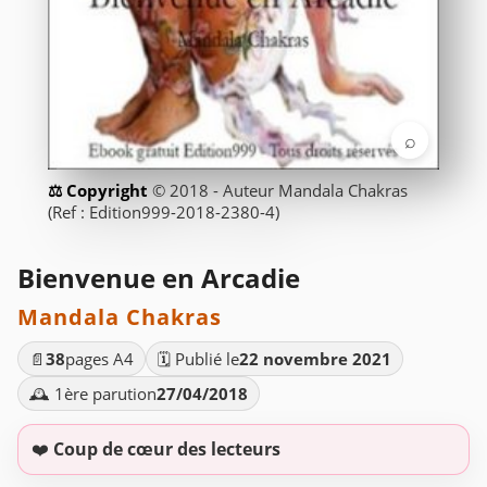
⌕
© 2018 - Auteur Mandala Chakras
(Ref : Edition999-2018-2380-4)
Bienvenue en Arcadie
Mandala Chakras
📄
38
pages A4
🗓️ Publié le
22 novembre 2021
🕰️ 1ère parution
27/04/2018
❤️
Coup de cœur des lecteurs