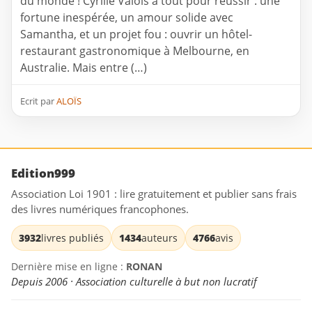
du monde ! Cyrille Valois a tout pour réussir : une
fortune inespérée, un amour solide avec
Samantha, et un projet fou : ouvrir un hôtel-
restaurant gastronomique à Melbourne, en
Australie. Mais entre (…)
Ecrit par
ALOÏS
Edition999
Association Loi 1901 : lire gratuitement et publier sans frais
des livres numériques francophones.
3932
livres publiés
1434
auteurs
4766
avis
Dernière mise en ligne :
RONAN
Depuis 2006 · Association culturelle à but non lucratif