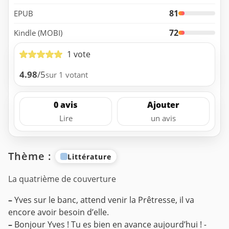
81
EPUB
72
Kindle (MOBI)
1 vote
4.98
/5
sur 1 votant
0 avis
Ajouter
Lire
un avis
Thème :
Littérature
La quatrième de couverture
–
Yves sur le banc, attend venir la Prêtresse, il va
encore avoir besoin d’elle.
–
Bonjour Yves ! Tu es bien en avance aujourd’hui !
-