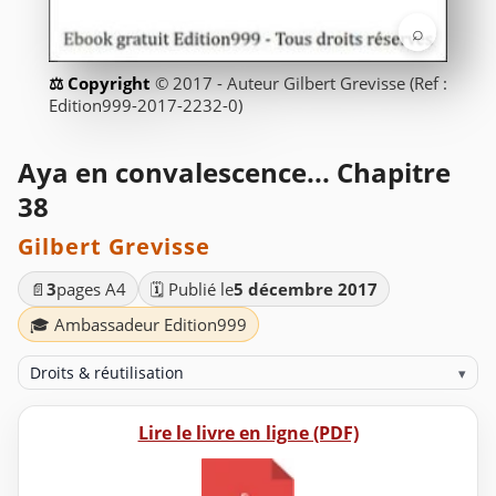
⌕
© 2017 - Auteur Gilbert Grevisse (Ref :
Edition999-2017-2232-0)
Aya en convalescence... Chapitre
38
Gilbert Grevisse
📄
3
pages A4
🗓️ Publié le
5 décembre 2017
🎓 Ambassadeur Edition999
Droits & réutilisation
▾
Lire le livre en ligne (PDF)