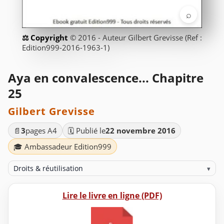
⌕
© 2016 - Auteur Gilbert Grevisse (Ref :
Edition999-2016-1963-1)
Aya en convalescence... Chapitre
25
Gilbert Grevisse
📄
3
pages A4
🗓️ Publié le
22 novembre 2016
🎓 Ambassadeur Edition999
Droits & réutilisation
▾
Lire le livre en ligne (PDF)