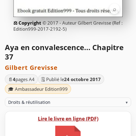
⌕
© 2017 - Auteur Gilbert Grevisse (Ref :
Edition999-2017-2192-5)
Aya en convalescence... Chapitre
37
Gilbert Grevisse
📄
4
pages A4
🗓️ Publié le
24 octobre 2017
🎓 Ambassadeur Edition999
Droits & réutilisation
▾
Lire le livre en ligne (PDF)