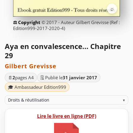
⌕
© 2017 - Auteur Gilbert Grevisse (Ref :
Edition999-2017-2020-4)
Aya en convalescence... Chapitre
29
Gilbert Grevisse
📄
2
pages A4
🗓️ Publié le
31 janvier 2017
🎓 Ambassadeur Edition999
Droits & réutilisation
▾
Lire le livre en ligne (PDF)