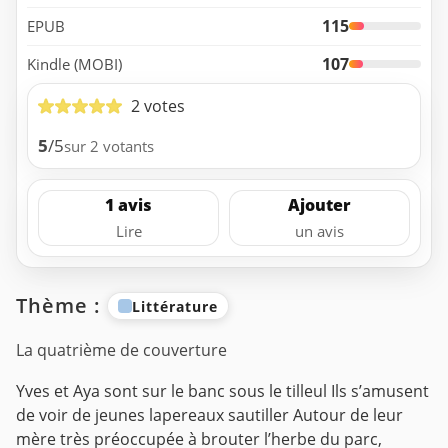
115
EPUB
107
Kindle (MOBI)
2 votes
5
/5
sur 2 votants
1 avis
Ajouter
Lire
un avis
Thème :
Littérature
La quatrième de couverture
Yves et Aya sont sur le banc sous le tilleul
Ils s’amusent
de voir de jeunes lapereaux sautiller
Autour de leur
mère très préoccupée à brouter l’herbe du parc,