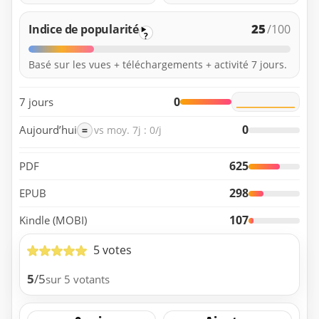
25
Indice de popularité
/100
?
Basé sur les vues + téléchargements + activité 7 jours.
0
7 jours
0
Aujourd’hui
=
vs moy. 7j : 0/j
625
PDF
298
EPUB
107
Kindle (MOBI)
5 votes
5
/5
sur 5 votants