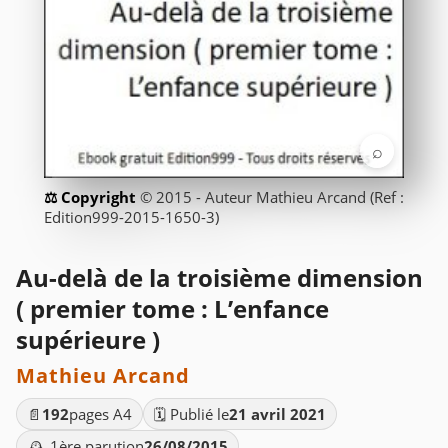
⌕
© 2015 - Auteur Mathieu Arcand (Ref :
Edition999-2015-1650-3)
Au-delà de la troisième dimension
( premier tome : L’enfance
supérieure )
Mathieu Arcand
📄
192
pages A4
🗓️ Publié le
21 avril 2021
🕰️ 1ère parution
26/08/2015