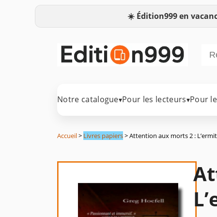
☀️
Édition999 en vacanc
Notre catalogue
Pour les lecteurs
Pour l
▾
▾
Accueil
>
Livres papiers
> Attention aux morts 2 : L’ermi
At
L’