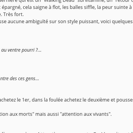
épargné, cela saigne à flot, les balles siffle, la peur suinte 
 Très fort.
isse aucune ambiguïté sur son style puissant, voici quelques 
au ventre pourri ?.
..
entre des ces gens
...
, achetez le 1er, dans la foulée achetez le deuxième et pous
ntion aux morts" mais aussi "attention aux vivants".