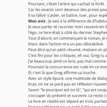
Pourtant, c’était l’arbre qui cachait la forêt.
Car les vivants sont devenus des proies pou
Il va falloir s’aider, se battre, tuer, pour
Mon avis
: Je vais à la différence de d’habit
Je veux parler et raconter mon ressenti en 
l’égo, ce livre était à côté du dernier Step
Tout d’abord, en commençant le roman, je me
blanc dans l’action m’a un peu déstabilisé.
Peut-être qu’un petit résumé, mettant en pla
C’est fini pour les critiques, eh oui, Greg 
J’ai beaucoup aimé ce livre, pas mal comme
Pourtant la concurrence est rude en ce mom
Et c’est là que Greg affirme sa touche.
Avec un style épuré, une multitude de dialo
bras, on ne se perd pas en réflexion hauteme
Savoir "le pourquoi est-on là", "qui est coupa
s’occuper du présent et survivre. Le reste c
Le livre en réalité est séparé en trois partie
Personnellement j’ai un petit faible pour l