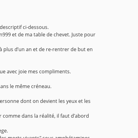
 descriptif ci-dessous.
on999 et de ma table de chevet. Juste pour
 plus d’un an et de re-rentrer de but en
tique avec joie mes compliments.
 dans le même créneau.
ersonne dont on devient les yeux et les
ar comme dans la réalité, il faut d’abord
ège.
r des morts vivants" sous amphétamines.