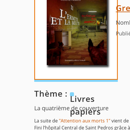
Gre
Nomb
Publi
Thème :
Livres
La quatrième de couverture
papiers
La suite de
"Attention aux morts 1"
vient de 
Fini l’hôpital Central de Saint Pedros grâce à