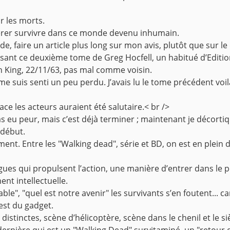
r les morts.
 espérer survivre dans ce monde devenu inhumain.
ude, faire un article plus long sur mon avis, plutôt que sur le
lisant ce deuxième tome de Greg Hocfell, un habitué d’Editi
hen King, 22/11/63, pas mal comme voisin.
 suis senti un peu perdu. J’avais lu le tome précédent voilà
ce les acteurs auraient été salutaire.< br />
tu as eu peur, mais c’est déjà terminer ; maintenant je décor
 début.
ent. Entre les "Walking dead", série et BD, on est en plein
gues qui propulsent l’action, une manière d’entrer dans le p
nt intellectuelle.
ble", "quel est notre avenir" les survivants s’en foutent... c
’est du gadget.
s distinctes, scène d’hélicoptère, scène dans le chenil et le si
a dernière qui est un "Walking Dead" survitaminé, un "retou