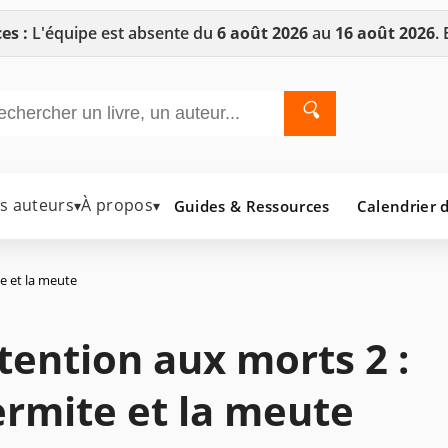
es :
L'équipe est absente du
6 août 2026
au
16 août 2026
.
🔍
es auteurs
À propos
Guides & Ressources
Calendrier d
▾
▾
te et la meute
tention aux morts 2 :
ermite et la meute