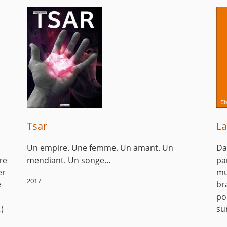
Tsar
La
Un empire. Une femme. Un amant. Un
Da
re
mendiant. Un songe...
pa
er
mu
2017
e
br
po
)
su