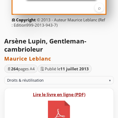
⌕
© 2013 - Auteur Maurice Leblanc (Ref
: Edition999-2013-943-7)
Arsène Lupin, Gentleman-
cambrioleur
Maurice Leblanc
📄
264
pages A4
🗓️ Publié le
11 juillet 2013
Droits & réutilisation
▾
Lire le livre en ligne (PDF)