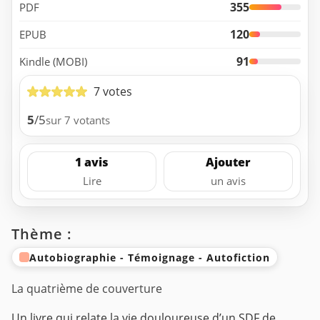
355
PDF
120
EPUB
91
Kindle (MOBI)
7 votes
5
/5
sur 7 votants
1 avis
Ajouter
Lire
un avis
Thème :
Autobiographie - Témoignage - Autofiction
La quatrième de couverture
Un livre qui relate la vie douloureuse d’un SDF de