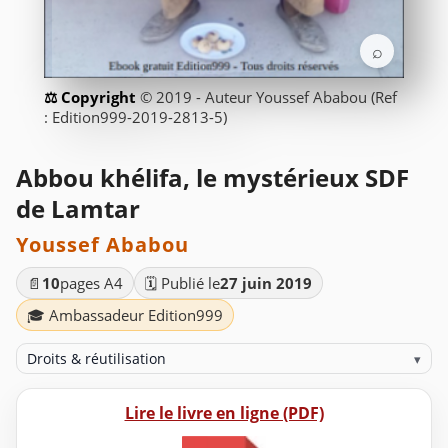
⌕
© 2019 - Auteur Youssef Ababou (Ref
: Edition999-2019-2813-5)
Abbou khélifa, le mystérieux SDF
de Lamtar
Youssef Ababou
📄
10
pages A4
🗓️ Publié le
27 juin 2019
🎓 Ambassadeur Edition999
Droits & réutilisation
▾
Lire le livre en ligne (PDF)