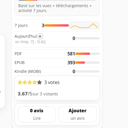
Basé sur les vues + téléchargements +
activité 7 jours.
3
7 jours
Aujourd’hui
=
0
vs moy. 7j : 0.4/j
581
PDF
393
EPUB
0
Kindle (MOBI)
3 votes
b
3.67
/5
sur 3 votants
0 avis
Ajouter
Lire
un avis