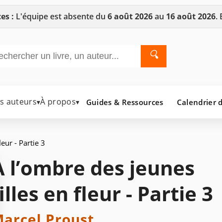
es :
L'équipe est absente du
6 août 2026
au
16 août 2026
.
🔍
es auteurs
À propos
Guides & Ressources
Calendrier d
▾
▾
eur - Partie 3
À l’ombre des jeunes
illes en fleur - Partie 3
arcel Proust