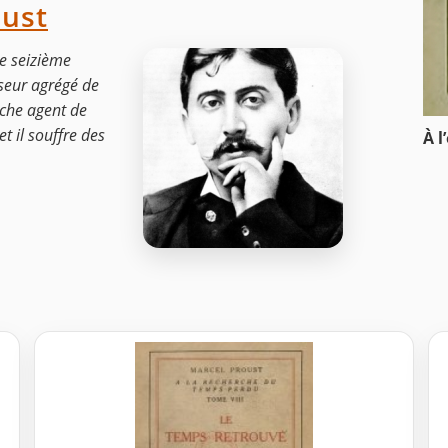
oust
le seizième
sseur agrégé de
riche agent de
t il souffre des
À l