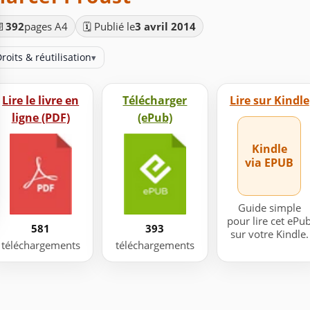
📄
392
pages A4
🗓️ Publié le
3 avril 2014
roits & réutilisation
▾
Lire le livre en
Télécharger
Lire sur Kindle
ligne (PDF)
(ePub)
Kindle
via EPUB
Guide simple
pour lire cet ePu
581
393
sur votre Kindle.
téléchargements
téléchargements