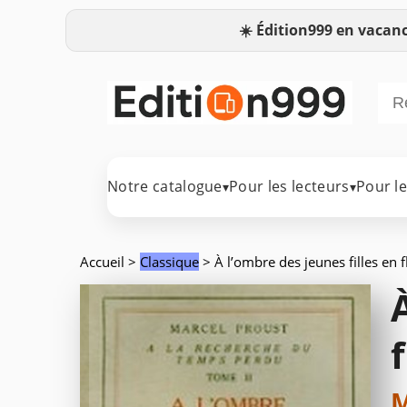
☀️
Édition999 en vacanc
Notre catalogue
Pour les lecteurs
Pour l
▾
▾
Accueil
>
Classique
> À l’ombre des jeunes filles en fl
f
M