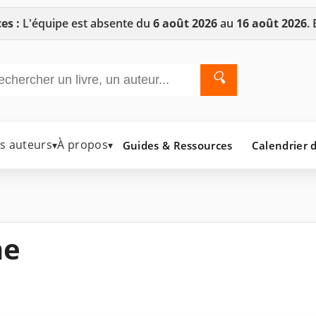
es :
L'équipe est absente du
6 août 2026
au
16 août 2026
.
🔍
es auteurs
À propos
Guides & Ressources
Calendrier d
▾
▾
ne