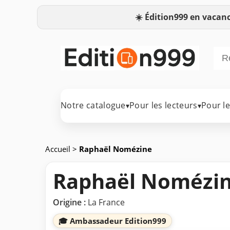
☀️
Édition999 en vacanc
Notre catalogue
Pour les lecteurs
Pour l
▾
▾
Accueil
>
Raphaël Nomézine
Raphaël Nomézi
Origine :
La France
🎓 Ambassadeur Edition999