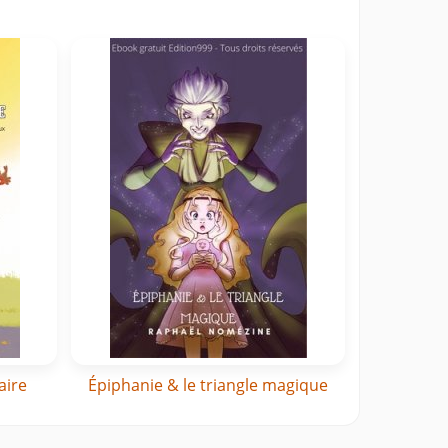
aire
Épiphanie & le triangle magique