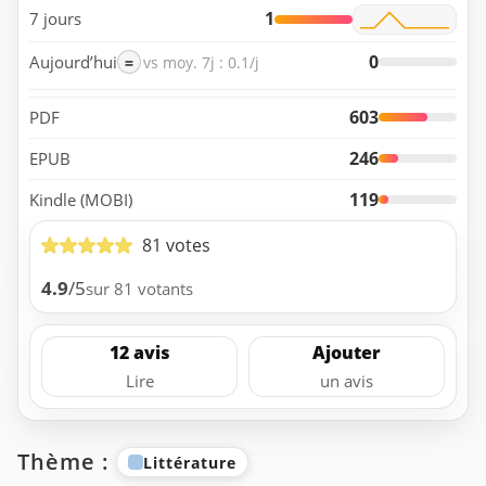
1
7 jours
0
Aujourd’hui
=
vs moy. 7j : 0.1/j
603
PDF
246
EPUB
119
Kindle (MOBI)
81 votes
4.9
/5
sur 81 votants
12 avis
Ajouter
Lire
un avis
Thème :
Littérature