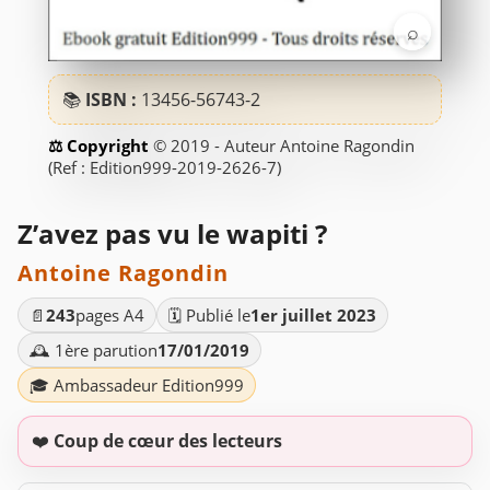
⌕
📚
ISBN :
13456-56743-2
© 2019 - Auteur Antoine Ragondin
(Ref : Edition999-2019-2626-7)
Z’avez pas vu le wapiti ?
Antoine Ragondin
📄
243
pages A4
🗓️ Publié le
1er juillet 2023
🕰️ 1ère parution
17/01/2019
🎓 Ambassadeur Edition999
❤️
Coup de cœur des lecteurs