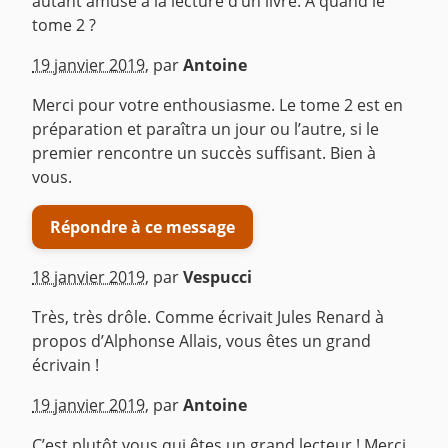
autant amusé à la lecture d’un livre. A quand le
tome 2 ?
^
19 janvier 2019
,
par
Antoine
Merci pour votre enthousiasme. Le tome 2 est en
préparation et paraîtra un jour ou l’autre, si le
premier rencontre un succès suffisant. Bien à
vous.
Répondre à ce message
18 janvier 2019
,
par
Vespucci
Très, très drôle. Comme écrivait Jules Renard à
propos d’Alphonse Allais, vous êtes un grand
écrivain !
^
19 janvier 2019
,
par
Antoine
C’est plutôt vous qui êtes un grand lecteur ! Merci