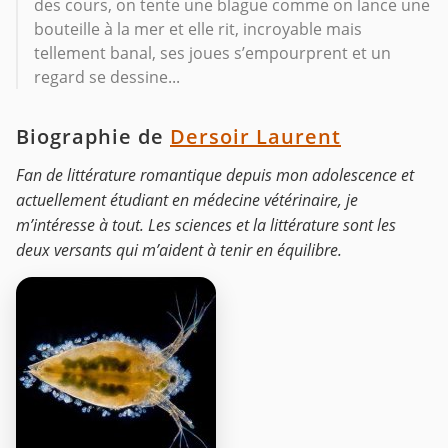
des cours, on tente une blague comme on lance une
bouteille à la mer et elle rit, incroyable mais
tellement banal, ses joues s’empourprent et un
regard se dessine...
Biographie de
Dersoir Laurent
Fan de littérature romantique depuis mon adolescence et
actuellement étudiant en médecine vétérinaire, je
m’intéresse à tout. Les sciences et la littérature sont les
deux versants qui m’aident à tenir en équilibre.