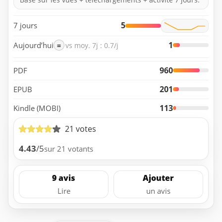
5
7 jours
1
Aujourd’hui
=
vs moy. 7j : 0.7/j
960
PDF
201
EPUB
113
Kindle (MOBI)
21 votes
4.43
/5
sur 21 votants
9 avis
Ajouter
Lire
un avis