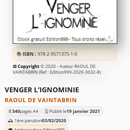
⌕
📚
ISBN :
978-2-9571375-1-0
© 2020 - Auteur RAOUL DE
VAINTABRIN (Ref : Edition999-2020-3032-8)
VENGER L’IGNOMINIE
RAOUL DE VAINTABRIN
📄
340
pages A4
🗓️ Publié le
19 janvier 2021
🕰️ 1ère parution
03/02/2020
🎓 Ambassadeur Edition999