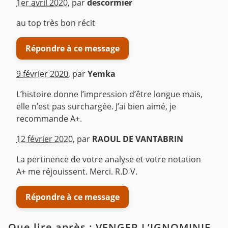
1er avril 2020
,
par
descormier
au top très bon récit
Répondre à ce message
9 février 2020
,
par
Yemka
L’histoire donne l’impression d’être longue mais,
elle n’est pas surchargée. J’ai bien aimé, je
recommande A+.
^
12 février 2020
,
par
RAOUL DE VANTABRIN
La pertinence de votre analyse et votre notation
A+ me réjouissent. Merci. R.D V.
Répondre à ce message
Que lire après : VENGER L’IGNOMINIE