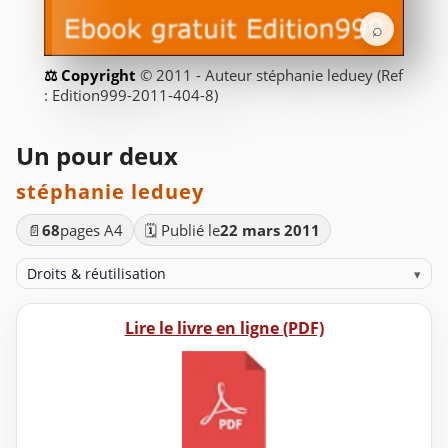
⌕
© 2011 - Auteur stéphanie leduey (Ref
: Edition999-2011-404-8)
Un pour deux
stéphanie leduey
📄
68
pages A4
🗓️ Publié le
22 mars 2011
Droits & réutilisation
▾
Lire le livre en ligne (PDF)