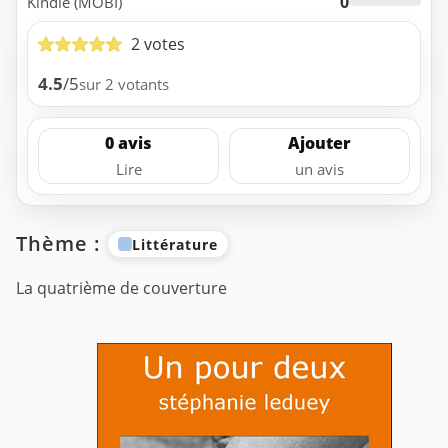
0
Kindle (MOBI)
2 votes
4.5
/5
sur 2 votants
0 avis
Ajouter
Lire
un avis
Thème :
Littérature
La quatrième de couverture