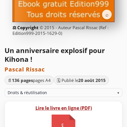
⌕
© 2015 - Auteur Pascal Rissac (Ref :
Edition999-2015-1629-0)
Un anniversaire explosif pour
Kihona !
Pascal Rissac
📄
136 pages
pages A4
🗓️ Publié le
20 août 2015
Droits & réutilisation
▾
Lire le livre en ligne (PDF)