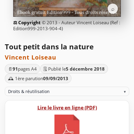
⌕
© 2013 - Auteur Vincent Loiseau (Ref :
Edition999-2013-904-4)
Tout petit dans la nature
Vincent Loiseau
📄
91
pages A4
🗓️ Publié le
5 décembre 2018
🕰️ 1ère parution
09/09/2013
Droits & réutilisation
▾
Lire le livre en ligne (PDF)