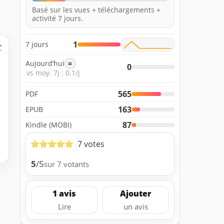
Basé sur les vues + téléchargements +
activité 7 jours.
1
7 jours
r
Aujourd’hui
=
0
vs moy. 7j : 0.1/j
565
PDF
163
EPUB
87
Kindle (MOBI)
7 votes
5
/5
sur 7 votants
1 avis
Ajouter
Lire
un avis