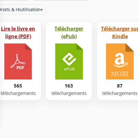
roits & réutilisation
▾
Lire le livre en
Télécharger
Télécharger su
ligne (PDF)
(ePub)
Kindle
565
163
87
téléchargements
téléchargements
téléchargements