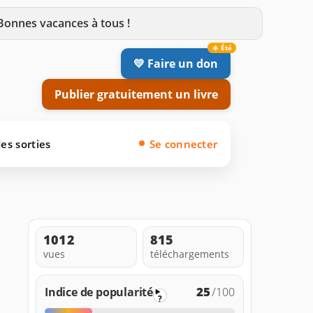
 Bonnes vacances à tous !
💛 Faire un don
Publier gratuitement un livre
es sorties
Se connecter
1012
815
vues
téléchargements
25
Indice de popularité
/100
?