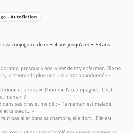
ge - Autofiction
ussi conjugaux, de mes 4 ans jusqu’à mes 53 ans....
orinne, presque 9 ans, vient de m’y enfermer. Elle ne
e, je n’entends plus rien… Elle m’a abandonnée ?
st Corinne et une voix d’homme l’accompagne… C’est
 est maman ?
 dans ses bras et me dit : « Ta maman est malade,
oi et ta sœur… »
aut pas aller dans sa chambre, elle dort... Elle est
 ma sœur, et nous met la télé pour nous occuper. Je