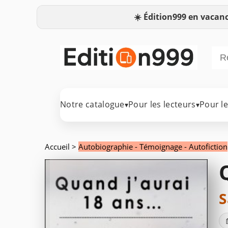
☀️
Édition999 en vacanc
Notre catalogue
Pour les lecteurs
Pour l
▾
▾
Accueil
>
Autobiographie - Témoignage - Autofiction
S