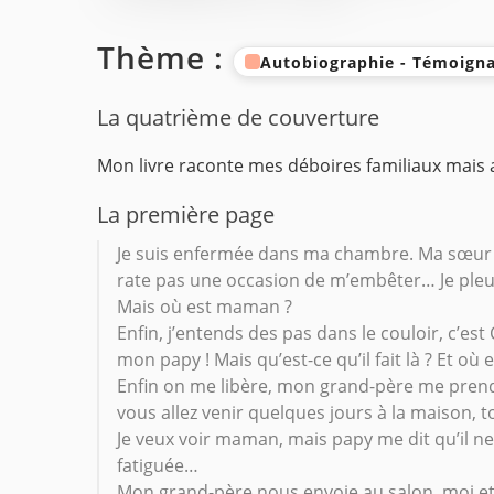
Thème :
Autobiographie - Témoigna
La quatrième de couverture
Mon livre raconte mes déboires familiaux mais a
La première page
Je suis enfermée dans ma chambre. Ma sœur C
rate pas une occasion de m’embêter… Je pleur
Mais où est maman ?
Enfin, j’entends des pas dans le couloir, c’e
mon papy ! Mais qu’est-ce qu’il fait là ? Et où
Enfin on me libère, mon grand-père me prend
vous allez venir quelques jours à la maison, t
Je veux voir maman, mais papy me dit qu’il ne f
fatiguée…
Mon grand-père nous envoie au salon, moi et