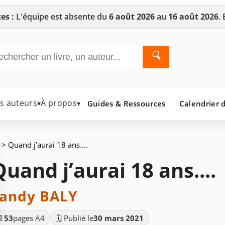
es :
L'équipe est absente du
6 août 2026
au
16 août 2026
.
🔍
es auteurs
À propos
Guides & Ressources
Calendrier d
▾
▾
> Quand j’aurai 18 ans....
Quand j’aurai 18 ans....
andy BALY
📄
53
pages A4
🗓️ Publié le
30 mars 2021