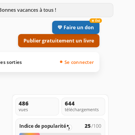
 Bonnes vacances à tous !
💛 Faire un don
Publier gratuitement un livre
es sorties
Se connecter
486
644
vues
téléchargements
25
Indice de popularité
/100
?