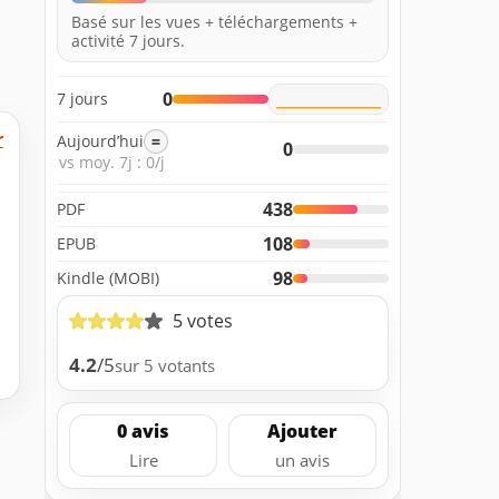
Basé sur les vues + téléchargements +
activité 7 jours.
0
7 jours
r
Aujourd’hui
=
0
vs moy. 7j : 0/j
438
PDF
108
EPUB
98
Kindle (MOBI)
5 votes
4.2
/5
sur 5 votants
0 avis
Ajouter
Lire
un avis