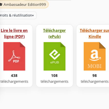
🎓 Ambassadeur Edition999
roits & réutilisation
▾
Lire le livre en
Télécharger
Télécharger su
ligne (PDF)
(ePub)
Kindle
438
108
98
téléchargements
téléchargements
téléchargements