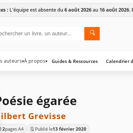
es :
L'équipe est absente du
6 août 2026
au
16 août 2026
.
🔍
es auteurs
À propos
Guides & Ressources
Calendrier d
▾
▾
Poésie égarée
ilbert Grevisse
📄
2
pages A4
🗓️ Publié le
13 février 2020