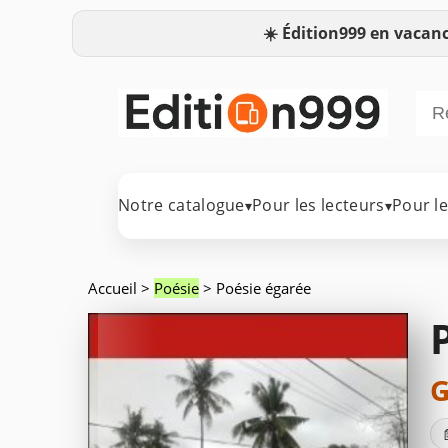
☀️
Édition999 en vacanc
Notre catalogue
Pour les lecteurs
Pour l
▾
▾
Accueil
>
Poésie
> Poésie égarée
G