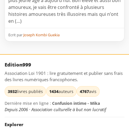
plus jeune âge à aujourd’hui. Bon élève et aussi bon
amoureux, je vais être confronté à plusieurs
histoires amoureuses très illusoires mais qui n’ont
en (…)
Ecrit par
Joseph Kombi Guekia
Edition999
Association Loi 1901 : lire gratuitement et publier sans frais
des livres numériques francophones.
3932
livres publiés
1434
auteurs
4767
avis
Dernière mise en ligne :
Confusion intime - Mika
Depuis 2006 · Association culturelle à but non lucratif
Explorer