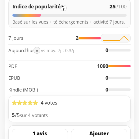
25
Indice de popularité
/100
?
Basé sur les vues + téléchargements + activité 7 jours.
2
7 jours
0
Aujourd’hui
=
vs moy. 7j : 0.3/j
1090
PDF
0
EPUB
0
Kindle (MOBI)
4 votes
5
/5
sur 4 votants
1 avis
Ajouter