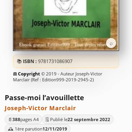
⌕
📚
ISBN :
9781731086907
© 2019 - Auteur Joseph-Victor
Marclair (Ref : Edition999-2019-2945-2)
Passe-moi l’avouillette
Joseph-Victor Marclair
📄
388
pages A4
🗓️ Publié le
22 septembre 2022
🕰️ 1ère parution
12/11/2019