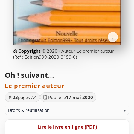
⌕
© 2020 - Auteur Le premier auteur
(Ref : Edition999-2020-3159-0)
Oh ! suivant...
Le premier auteur
📄
23
pages A4
🗓️ Publié le
17 mai 2020
Droits & réutilisation
▾
Lire le livre en ligne (PDF)