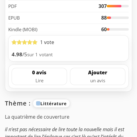
307
PDF
88
EPUB
60
Kindle (MOBI)
1 vote
4.98
/5
sur 1 votant
0 avis
Ajouter
Lire
un avis
Thème :
Littérature
La quatrième de couverture
il n’est pas nécessaire de lire toute la nouvelle mais il est
important de lire l’épilogue car c’est là qu’est l’intérêt du