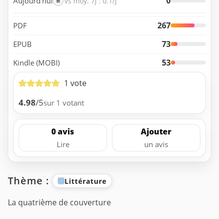
0
Aujourd’hui
=
vs moy. 7j : 0.1/j
267
PDF
73
EPUB
53
Kindle (MOBI)
1 vote
4.98
/5
sur 1 votant
0 avis
Ajouter
Lire
un avis
Thème :
Littérature
La quatrième de couverture