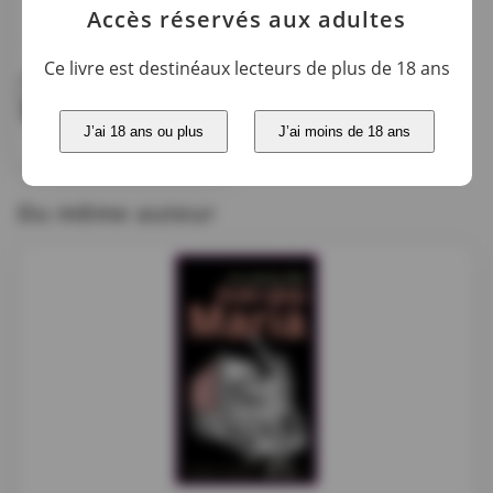
Accès réservés aux adultes
Ce livre est destinéaux lecteurs de plus de 18 ans
J’ai 18 ans ou plus
J’ai moins de 18 ans
Du même auteur