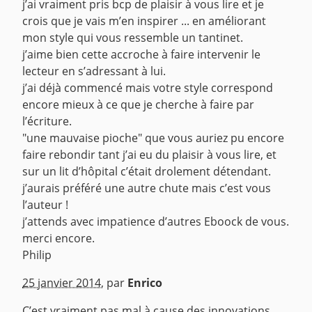
j’ai vraiment pris bcp de plaisir à vous lire et je
crois que je vais m’en inspirer ... en améliorant
mon style qui vous ressemble un tantinet.
j’aime bien cette accroche à faire intervenir le
lecteur en s’adressant à lui.
j’ai déjà commencé mais votre style correspond
encore mieux à ce que je cherche à faire par
l’écriture.
"une mauvaise pioche" que vous auriez pu encore
faire rebondir tant j’ai eu du plaisir à vous lire, et
sur un lit d’hôpital c’était drolement détendant.
j’aurais préféré une autre chute mais c’est vous
l’auteur !
j’attends avec impatience d’autres Eboock de vous.
merci encore.
Philip
^
25 janvier 2014
,
par
Enrico
C’est vraiment pas mal à cause des innovations