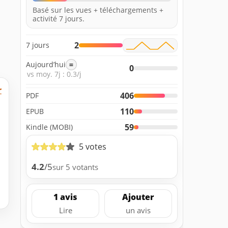
Basé sur les vues + téléchargements +
activité 7 jours.
2
7 jours
Aujourd’hui
=
0
vs moy. 7j : 0.3/j
r
406
PDF
110
EPUB
59
Kindle (MOBI)
5 votes
4.2
/5
sur 5 votants
1 avis
Ajouter
Lire
un avis