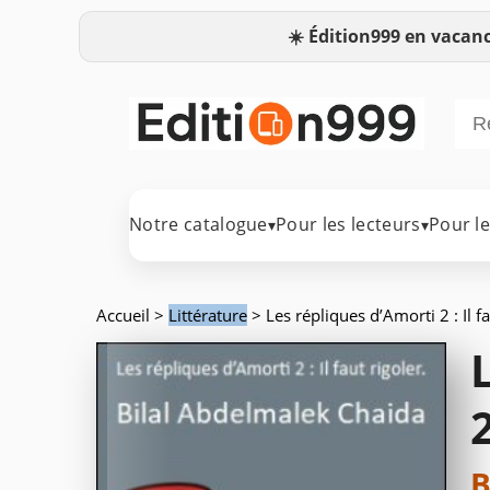
☀️
Édition999 en vacanc
Notre catalogue
Pour les lecteurs
Pour l
▾
▾
Accueil
>
Littérature
> Les répliques d’Amorti 2 : Il fa
2
B