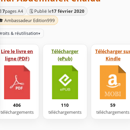
📄
7
pages A4
🗓️ Publié le
17 février 2020
🎓 Ambassadeur Edition999
roits & réutilisation
▾
Lire le livre en
Télécharger
Télécharger su
ligne (PDF)
(ePub)
Kindle
406
110
59
téléchargements
téléchargements
téléchargements