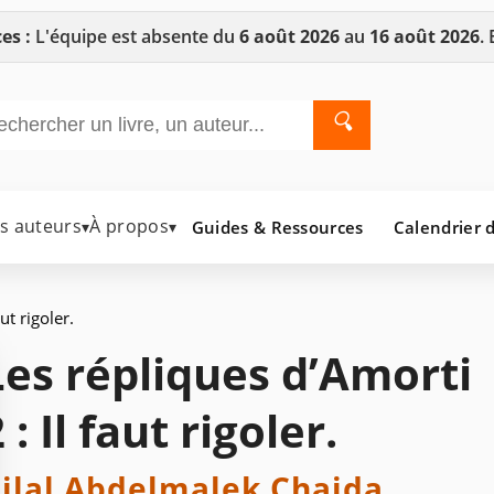
es :
L'équipe est absente du
6 août 2026
au
16 août 2026
.
🔍
es auteurs
À propos
Guides & Ressources
Calendrier d
▾
▾
ut rigoler.
Les répliques d’Amorti
 : Il faut rigoler.
ilal Abdelmalek Chaida