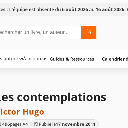
es :
L'équipe est absente du
6 août 2026
au
16 août 2026
.
🔍
es auteurs
À propos
Guides & Ressources
Calendrier d
▾
▾
Les contemplations
ictor Hugo
📄
496
pages A4
🗓️ Publié le
17 novembre 2011