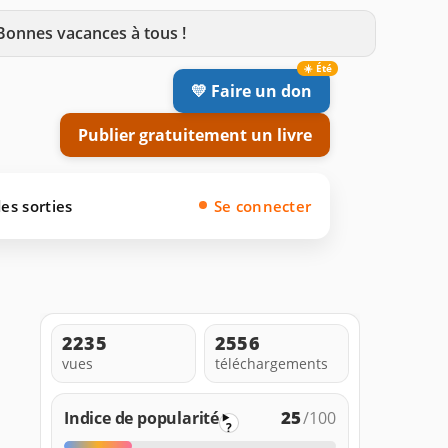
 Bonnes vacances à tous !
💛 Faire un don
Publier gratuitement un livre
es sorties
Se connecter
2235
2556
vues
téléchargements
25
Indice de popularité
/100
?