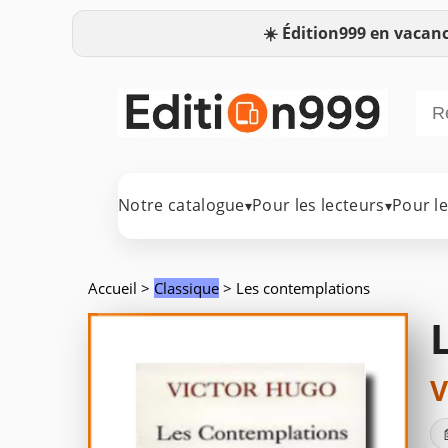
☀️
Édition999 en vacanc
Notre catalogue
Pour les lecteurs
Pour l
▾
▾
Accueil
>
Classique
> Les contemplations
V