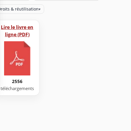
roits & réutilisation
▾
Lire le livre en
ligne (PDF)
2556
téléchargements