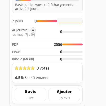
Basé sur les vues + téléchargements +
activité 7 jours.
0
7 jours
Aujourd’hui
=
0
vs moy. 7j : 0/j
2556
PDF
0
EPUB
0
Kindle (MOBI)
9 votes
4.56
/5
sur 9 votants
0 avis
Ajouter
Lire
un avis