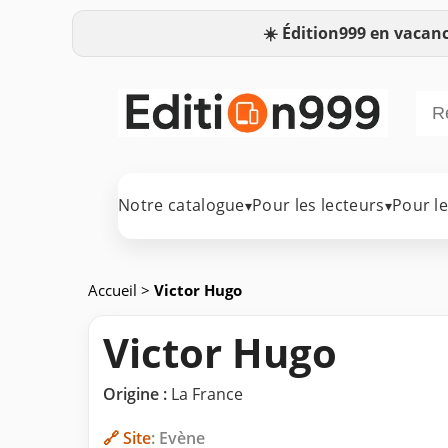
☀️
Édition999 en vacanc
Notre catalogue
Pour les lecteurs
Pour l
▾
▾
Accueil
>
Victor Hugo
Victor Hugo
Origine :
La France
🔗 Site
: Evène