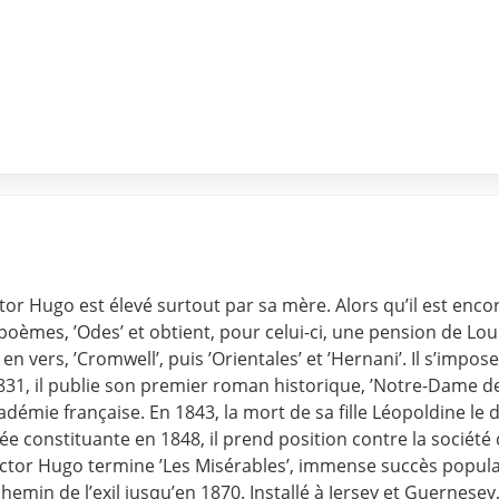
or Hugo est élevé surtout par sa mère. Alors qu’il est encore 
oèmes, ’Odes’ et obtient, pour celui-ci, une pension de Loui
 en vers, ’Cromwell’, puis ’Orientales’ et ’Hernani’. Il s’i
831, il publie son premier roman historique, ’Notre-Dame de 
cadémie française. En 1843, la mort de sa fille Léopoldine le d
e constituante en 1848, il prend position contre la société q
 Victor Hugo termine ’Les Misérables’, immense succès popul
emin de l’exil jusqu’en 1870. Installé à Jersey et Guernesey, i