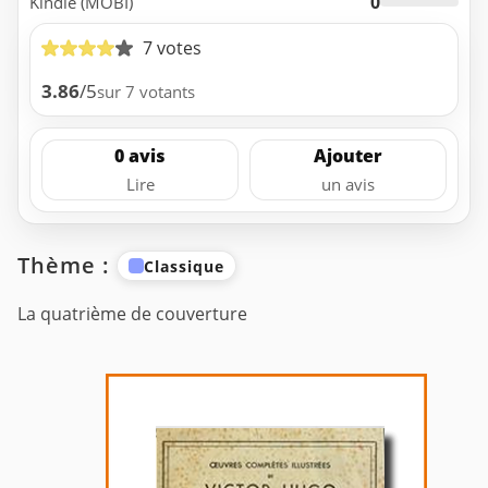
0
Kindle (MOBI)
7 votes
3.86
/5
sur 7 votants
0 avis
Ajouter
Lire
un avis
Thème :
Classique
La quatrième de couverture