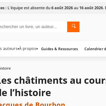
es :
L'équipe est absente du
6 août 2026
au
16 août 2026
.
🔍
es auteurs
À propos
Guides & Ressources
Calendrier d
▾
▾
istoire
Les châtiments au cour
e l’histoire
acques de Bourbon