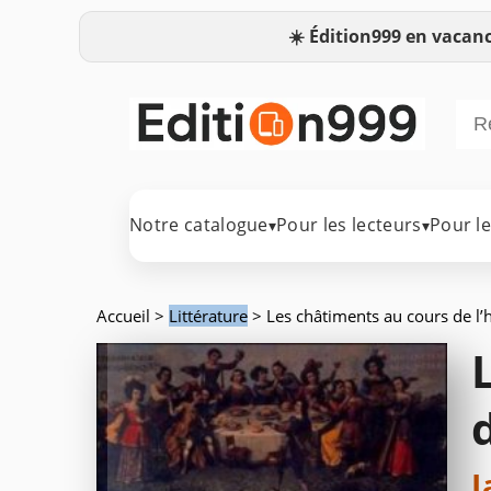
☀️
Édition999 en vacanc
Notre catalogue
Pour les lecteurs
Pour l
▾
▾
Accueil
>
Littérature
> Les châtiments au cours de l’h
d
J