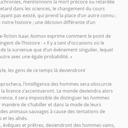
uchronies, mentionnons la mort précoce ou retardée
etard dans les sciences, le changement du cours
ayant pas existé, qui prend la place d’un autre connu ;
otre histoire ; une décision différente d’un
nce-fiction Isaac Asimov exprime comment le point de
ent de l’histoire : « Il y a tant d’occasions où le
de la survenue que d’un évènement singulier, lequel
utre avec une égale probabilité. »
ècle, les gens de ce temps là deviendront
pprochera, l’intelligence des hommes sera obscurcie
et la licence s’accentueront. Le monde deviendra alors
ence, il sera impossible de distinguer les hommes
 manière de s’habiller et dans la mode de leurs
 des animaux sauvages à cause des tentations de
 et les aînés.
ns, évêques et prêtres, deviendront des hommes vains,