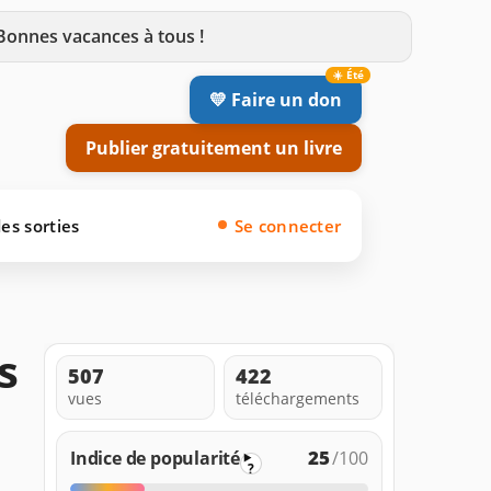
 Bonnes vacances à tous !
💛 Faire un don
Publier gratuitement un livre
es sorties
Se connecter
s
507
422
vues
téléchargements
25
Indice de popularité
/100
?