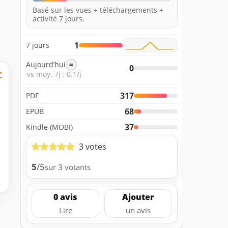
Basé sur les vues + téléchargements +
activité 7 jours.
1
7 jours
Aujourd’hui
=
0
r
vs moy. 7j : 0.1/j
317
PDF
68
EPUB
37
Kindle (MOBI)
3 votes
5
/5
sur 3 votants
0 avis
Ajouter
Lire
un avis