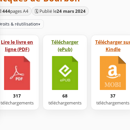
📄
444
pages A4
🗓️ Publié le
24 mars 2024
roits & réutilisation
▾
Lire le livre en
Télécharger
Télécharger su
ligne (PDF)
(ePub)
Kindle
317
68
37
téléchargements
téléchargements
téléchargements