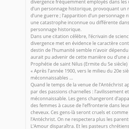
divergence fréquemment employés dans les 
d’un personnage historique, provoquant un r
d’une guerre ; l’apparition d’un personnage n’
une catastrophe inconnue ou différente dans n
personnage historique.
Dans une citation célèbre, l’écrivain de scie
divergence met en évidence le caractère conting
destin de l’humanité semble n’avoir dépendu 
aurait pu advenir de cette manière ou d’une a
Prophétie de saint Nilus (Ermite du 5e siècle)
« Après l’année 1900, vers le milieu du 20e si
méconnaissables …
Quand le temps de la venue de l’Antéchrist a
par des passions charnelles : l’avilissement 
méconnaissable. Les gens changeront d’appar
des femmes à cause de l’effronterie dans leur
cheveux. Ces gens-là seront cruels et comme
l’Antéchrist. On ne respectera plus les parents
L’Amour disparaîtra. Et les pasteurs chrétie