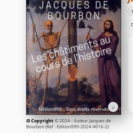
D
⌕
© 2024 - Auteur Jacques de
Bourbon (Ref : Edition999-2024-4016-2)