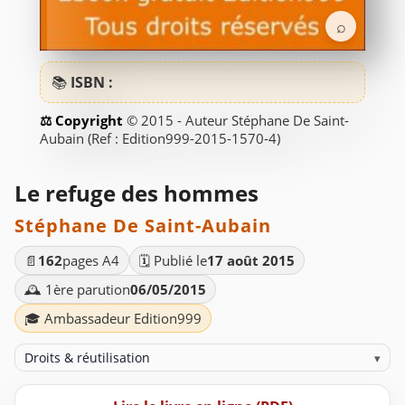
⌕
📚
ISBN :
© 2015 - Auteur Stéphane De Saint-
Aubain (Ref : Edition999-2015-1570-4)
Le refuge des hommes
Stéphane De Saint-Aubain
📄
162
pages A4
🗓️ Publié le
17 août 2015
🕰️ 1ère parution
06/05/2015
🎓 Ambassadeur Edition999
Droits & réutilisation
▾