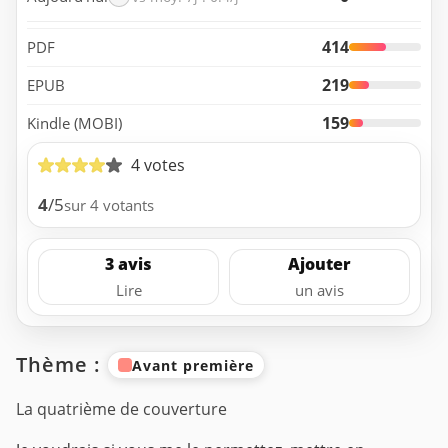
414
PDF
219
EPUB
159
Kindle (MOBI)
4 votes
4
/5
sur 4 votants
3 avis
Ajouter
Lire
un avis
Thème :
Avant première
La quatrième de couverture