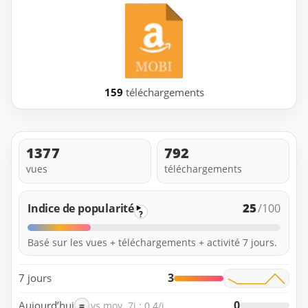
159
téléchargements
1377
792
vues
téléchargements
25
Indice de popularité
/100
?
Basé sur les vues + téléchargements + activité 7 jours.
3
7 jours
0
Aujourd’hui
=
vs moy. 7j : 0.4/j