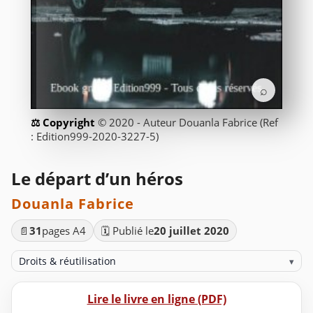
⌕
© 2020 - Auteur Douanla Fabrice (Ref
: Edition999-2020-3227-5)
Le départ d’un héros
Douanla Fabrice
📄
31
pages A4
🗓️ Publié le
20 juillet 2020
Droits & réutilisation
▾
Lire le livre en ligne (PDF)