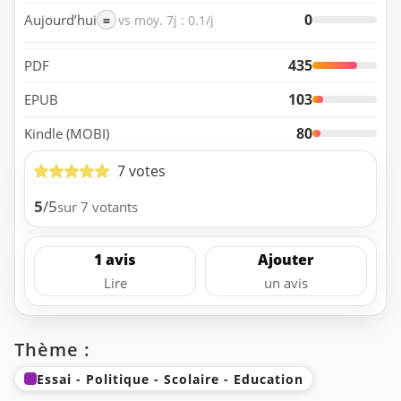
0
Aujourd’hui
=
vs moy. 7j : 0.1/j
435
PDF
103
EPUB
80
Kindle (MOBI)
7 votes
5
/5
sur 7 votants
1 avis
Ajouter
Lire
un avis
Thème :
Essai - Politique - Scolaire - Education