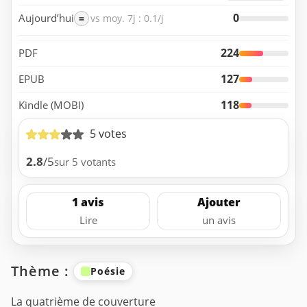
0
Aujourd’hui
=
vs moy. 7j : 0.1/j
224
PDF
127
EPUB
118
Kindle (MOBI)
5 votes
2.8
/5
sur 5 votants
1 avis
Ajouter
Lire
un avis
Thème :
Poésie
La quatrième de couverture