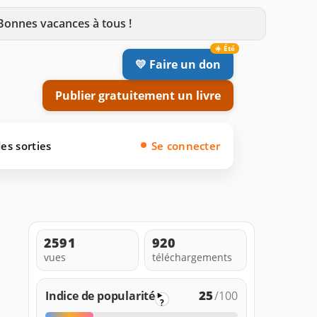
 Bonnes vacances à tous !
💛 Faire un don
Publier gratuitement un livre
es sorties
Se connecter
2591
920
vues
téléchargements
25
Indice de popularité
/100
?