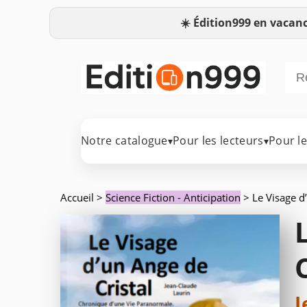
☀️
Édition999 en vacanc
Notre catalogue
Pour les lecteurs
Pour l
▾
▾
Accueil
>
Science Fiction - Anticipation
> Le Visage d
J