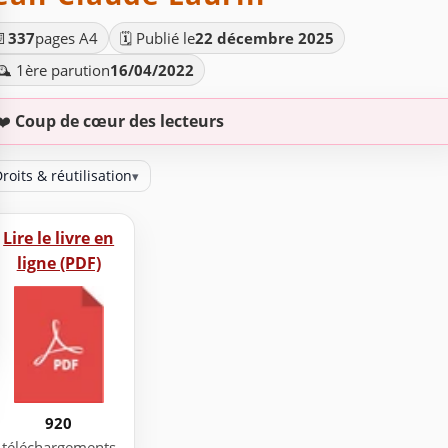
📄
337
pages A4
🗓️ Publié le
22 décembre 2025
️ 1ère parution
16/04/2022
❤️
Coup de cœur des lecteurs
roits & réutilisation
▾
Lire le livre en
ligne (PDF)
920
téléchargements