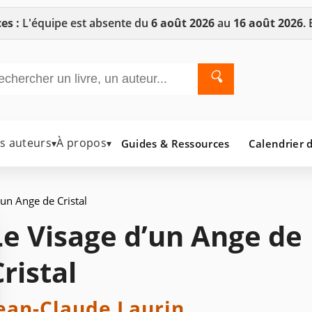
es :
L'équipe est absente du
6 août 2026
au
16 août 2026
.
🔍
es auteurs
À propos
Guides & Ressources
Calendrier d
▾
▾
’un Ange de Cristal
Le Visage d’un Ange de
Cristal
ean-Claude Laurin