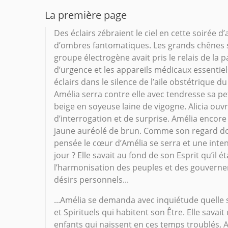
La première page
Des éclairs zébraient le ciel en cette soirée 
d’ombres fantomatiques. Les grands chênes s’a
groupe électrogène avait pris le relais de la p
d’urgence et les appareils médicaux essenti
éclairs dans le silence de l’aile obstétrique d
Amélia serra contre elle avec tendresse sa peti
beige en soyeuse laine de vigogne. Alicia ouvr
d’interrogation et de surprise. Amélia encore
jaune auréolé de brun. Comme son regard doux
pensée le cœur d’Amélia se serra et une intens
jour ? Elle savait au fond de son Esprit qu’il 
l’harmonisation des peuples et des gouvernem
désirs personnels...
...Amélia se demanda avec inquiétude quelle s
et Spirituels qui habitent son Être. Elle savai
enfants qui naissent en ces temps troublés, A