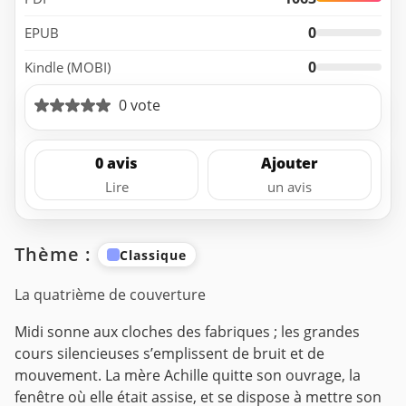
0
EPUB
0
Kindle (MOBI)
0 vote
0 avis
Ajouter
Lire
un avis
Thème :
Classique
La quatrième de couverture
Midi sonne aux cloches des fabriques ; les grandes
cours silencieuses s’emplissent de bruit et de
mouvement.
La mère Achille quitte son ouvrage, la
fenêtre où elle était assise, et se dispose à mettre son