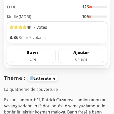
126
EPUB
105
Kindle (MOBI)
7 votes
3.86
/5
sur 7 votants
0 avis
Ajouter
Lire
un avis
Thème :
Littérature
La quatrième de couverture
Ek son Lamour-bèf, Patrick Cazanove i aminn anou an
vavangaz dann in fé dou botésité samayaz lamour. In
bonèr lir lékritir kozman maloya. Bann frazé é bann