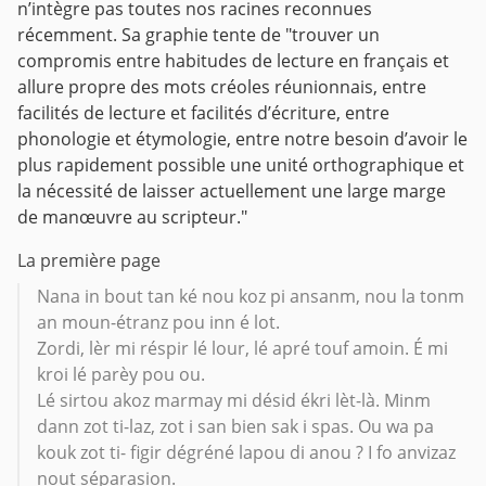
n’intègre pas toutes nos racines reconnues
récemment. Sa graphie tente de "trouver un
compromis entre habitudes de lecture en français et
allure propre des mots créoles réunionnais, entre
facilités de lecture et facilités d’écriture, entre
phonologie et étymologie, entre notre besoin d’avoir le
plus rapidement possible une unité orthographique et
la nécessité de laisser actuellement une large marge
de manœuvre au scripteur."
La première page
Nana in bout tan ké nou koz pi ansanm, nou la tonm
an moun-étranz pou inn é lot.
Zordi, lèr mi réspir lé lour, lé apré touf amoin. É mi
kroi lé parèy pou ou.
Lé sirtou akoz marmay mi désid ékri lèt-là. Minm
dann zot ti-laz, zot i san bien sak i spas. Ou wa pa
kouk zot ti- figir dégréné lapou di anou ? I fo anvizaz
nout séparasion.