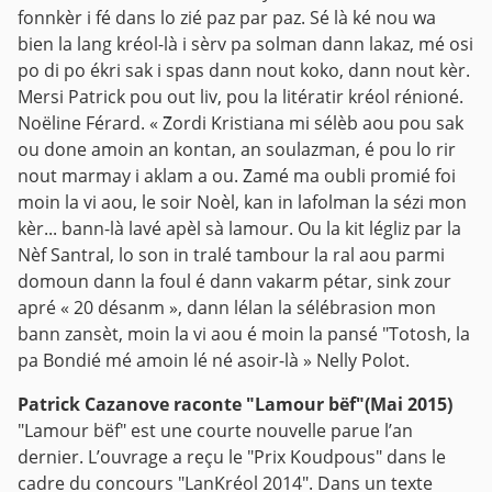
fonnkèr i fé dans lo zié paz par paz. Sé là ké nou wa
bien la lang kréol-là i sèrv pa solman dann lakaz, mé osi
po di po ékri sak i spas dann nout koko, dann nout kèr.
Mersi Patrick pou out liv, pou la litératir kréol rénioné.
Noëline Férard. « Z̃ordi Kristiana mi sélèb aou pou sak
ou done amoin an kontan, an soulazman, é pou lo rir
nout marmay i aklam a ou. Z̃amé ma oubli promié foi
moin la vi aou, le soir Noèl, kan in lafolman la sézi mon
kèr... bann-là lavé apèl sà lamour. Ou la kit légliz par la
Nèf Santral, lo son in tralé tambour la ral aou parmi
domoun dann la foul é dann vakarm pétar, sink zour
apré « 20 désanm », dann lélan la sélébrasion mon
bann zansèt, moin la vi aou é moin la pansé "Totosh, la
pa Bondié mé amoin lé né asoir-là » Nelly Polot.
Patrick Cazanove raconte "Lamour bëf"(Mai 2015)
"Lamour bëf" est une courte nouvelle parue l’an
dernier. L’ouvrage a reçu le "Prix Koudpous" dans le
cadre du concours "LanKréol 2014". Dans un texte