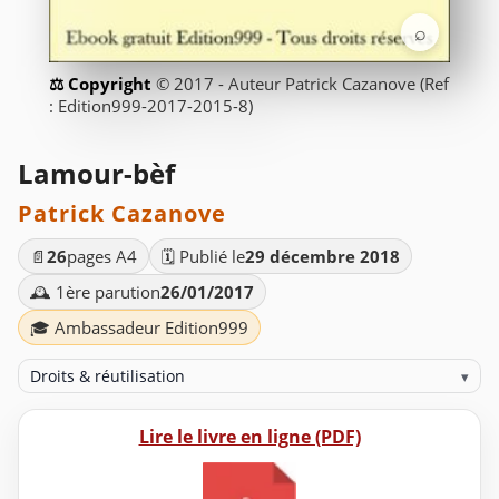
⌕
© 2017 - Auteur Patrick Cazanove (Ref
: Edition999-2017-2015-8)
Lamour-bèf
Patrick Cazanove
📄
26
pages A4
🗓️ Publié le
29 décembre 2018
🕰️ 1ère parution
26/01/2017
🎓 Ambassadeur Edition999
Droits & réutilisation
▾
Lire le livre en ligne (PDF)