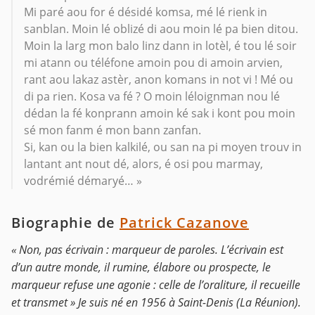
Mi paré aou for é désidé komsa, mé lé rienk in
sanblan. Moin lé oblizé di aou moin lé pa bien ditou.
Moin la larg mon balo linz dann in lotèl, é tou lé soir
mi atann ou téléfone amoin pou di amoin arvien,
rant aou lakaz astèr, anon komans in not vi ! Mé ou
di pa rien. Kosa va fé ? O moin léloignman nou lé
dédan la fé konprann amoin ké sak i kont pou moin
sé mon fanm é mon bann zanfan.
Si, kan ou la bien kalkilé, ou san na pi moyen trouv in
lantant ant nout dé, alors, é osi pou marmay,
vodrémié démaryé… »
Biographie de
Patrick Cazanove
« Non, pas écrivain : marqueur de paroles. L’écrivain est
d’un autre monde, il rumine, élabore ou prospecte, le
marqueur refuse une agonie : celle de l’oraliture, il recueille
et transmet » Je suis né en 1956 à Saint-Denis (La Réunion).