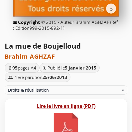
⌕
© 2015 - Auteur Brahim AGHZAF (Ref
: Edition999-2015-892-1)
La mue de Boujelloud
Brahim AGHZAF
📄
95
pages A4
🗓️ Publié le
5 janvier 2015
🕰️ 1ère parution
25/06/2013
Droits & réutilisation
▾
Lire le livre en ligne (PDF)