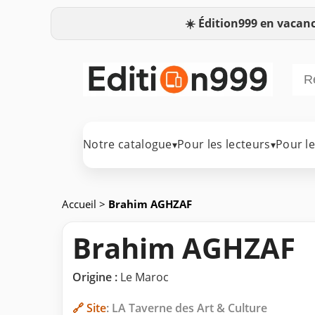
☀️
Édition999 en vacanc
Notre catalogue
Pour les lecteurs
Pour l
▾
▾
Accueil
>
Brahim AGHZAF
Brahim AGHZAF
Origine :
Le Maroc
🔗 Site
: LA Taverne des Art & Culture