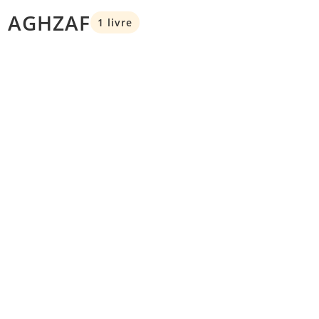
im AGHZAF
1 livre