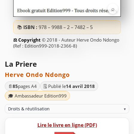
⌕
📚
ISBN :
978 – 9988 – 2 – 7482 – 5
© 2018 - Auteur Herve Ondo Ndongo
(Ref : Edition999-2018-2366-8)
La Priere
Herve Ondo Ndongo
📄
85
pages A4
🗓️ Publié le
14 avril 2018
🎓 Ambassadeur Edition999
Droits & réutilisation
▾
Lire le livre en ligne (PDF)