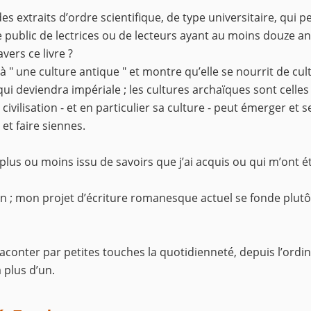
s extraits d’ordre scientifique, de type universitaire, qui p
ge public de lectrices ou de lecteurs ayant au moins douze an
ers ce livre ?
" une culture antique " et montre qu’elle se nourrit de cult
 qui deviendra impériale ; les cultures archaïques sont cell
ivilisation - et en particulier sa culture - peut émerger et se
 et faire siennes.
t plus ou moins issu de savoirs que j’ai acquis ou qui m’ont é
an ; mon projet d’écriture romanesque actuel se fonde plutôt
 raconter par petites touches la quotidienneté, depuis l’ordinai
 plus d’un.