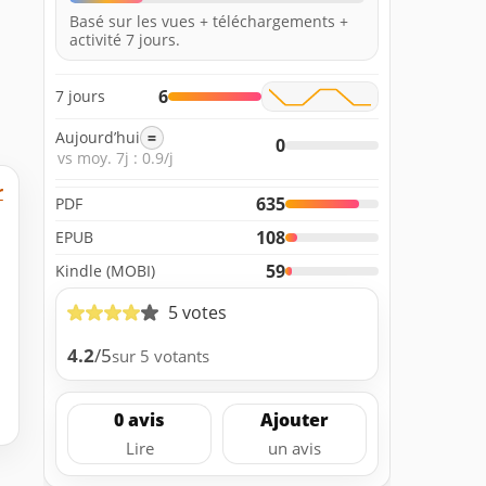
Basé sur les vues + téléchargements +
activité 7 jours.
6
7 jours
Aujourd’hui
=
0
vs moy. 7j : 0.9/j
r
635
PDF
108
EPUB
59
Kindle (MOBI)
5 votes
4.2
/5
sur 5 votants
0 avis
Ajouter
Lire
un avis