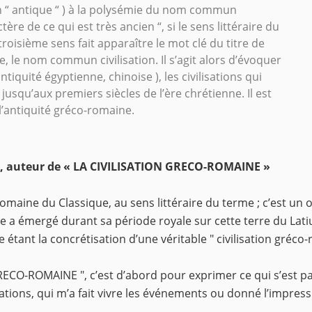
tin “ antique “ ) à la polysémie du nom commun
tère de ce qui est très ancien “, si le sens littéraire du
troisième sens fait apparaître le mot clé du titre de
, le nom commun civilisation. Il s’agit alors d’évoquer
antiquité égyptienne, chinoise ), les civilisations qui
jusqu’aux premiers siècles de l’ère chrétienne. Il est
l’antiquité gréco-romaine.
t, auteur de « LA CIVILISATION GRECO-ROMAINE »
aine du Classique, au sens littéraire du terme ; c’est un 
elle a émergé durant sa période royale sur cette terre du Lat
ire étant la concrétisation d’une véritable " civilisation gréc
GRECO-ROMAINE ", c’est d’abord pour exprimer ce qui s’est 
tions, qui m’a fait vivre les événements ou donné l’impressi