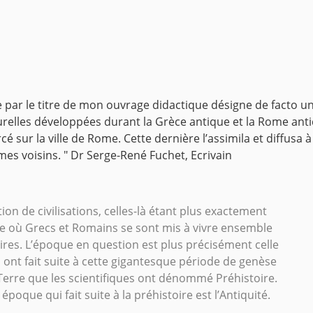
e par le titre de mon ouvrage didactique désigne
de facto un
urelles développées durant la Grèce antique et la Rome ant
rcé sur la ville de Rome. Cette
dernière l’assimila et diffusa 
s voisins. " Dr Serge-René Fuchet, Ecrivain
stion de civilisations, celles-là étant plus exactement
ire où Grecs et Romains se sont mis à vivre ensemble
toires. L’époque en question est plus précisément celle
 ont fait suite à cette gigantesque période de genèse
 Terre que les scientifiques ont dénommé Préhistoire.
époque qui fait suite à la préhistoire est l’Antiquité.