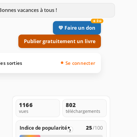
 Bonnes vacances à tous !
💛 Faire un don
Publier gratuitement un livre
es sorties
Se connecter
1166
802
vues
téléchargements
25
Indice de popularité
/100
?