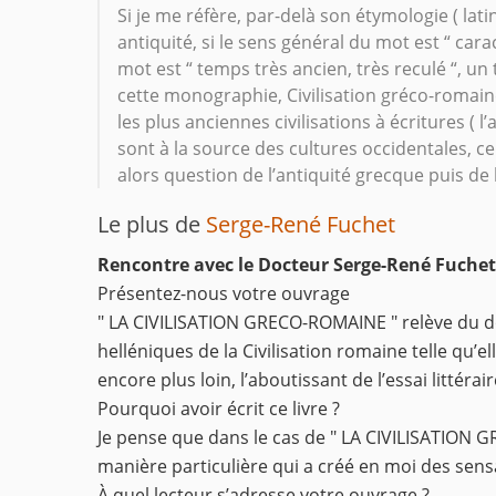
Si je me réfère, par-delà son étymologie ( la
antiquité, si le sens général du mot est “ carac
mot est “ temps très ancien, très reculé “, un 
cette monographie, Civilisation gréco-romaine
les plus anciennes civilisations à écritures ( l’
sont à la source des cultures occidentales, ce 
alors question de l’antiquité grecque puis de 
Le plus de
Serge-René Fuchet
Rencontre avec le Docteur Serge-René Fuche
Présentez-nous votre ouvrage
" LA CIVILISATION GRECO-ROMAINE " relève du dom
helléniques de la Civilisation romaine telle qu’
encore plus loin, l’aboutissant de l’essai littéra
Pourquoi avoir écrit ce livre ?
Je pense que dans le cas de " LA CIVILISATION 
manière particulière qui a créé en moi des sensa
À quel lecteur s’adresse votre ouvrage ?