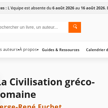
es :
L'équipe est absente du
6 août 2026
au
16 août 2026
.
🔍
es auteurs
À propos
Guides & Ressources
Calendrier d
▾
▾
La Civilisation gréco-
romaine
erge-René Fuchet