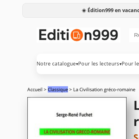
☀️
Édition999 en vacanc
Notre catalogue
Pour les lecteurs
Pour l
▾
▾
Accueil
>
Classique
> La Civilisation gréco-romaine
S