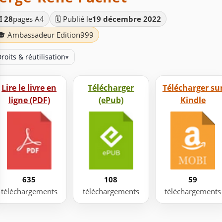
📄
28
pages A4
🗓️ Publié le
19 décembre 2022
🎓 Ambassadeur Edition999
roits & réutilisation
▾
Lire le livre en
Télécharger
Télécharger su
ligne (PDF)
(ePub)
Kindle
635
108
59
téléchargements
téléchargements
téléchargements