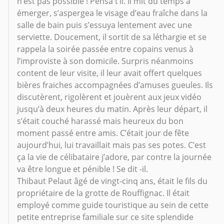
n’est pas possible ! Pensa t’il. Il mit du temps à
émerger, s’aspergea le visage d’eau fraîche dans la
salle de bain puis s’essuya lentement avec une
serviette. Doucement, il sortit de sa léthargie et se
rappela la soirée passée entre copains venus à
l’improviste à son domicile. Surpris néanmoins
content de leur visite, il leur avait offert quelques
bières fraiches accompagnées d’amuses gueules. Ils
discutèrent, rigolèrent et jouèrent aux jeux vidéo
jusqu’à deux heures du matin. Après leur départ, il
s’était couché harassé mais heureux du bon
moment passé entre amis. C’était jour de fête
aujourd’hui, lui travaillait mais pas ses potes. C’est
ça la vie de célibataire j’adore, par contre la journée
va être longue et pénible ! Se dit -il.
Thibaut Pelaut âgé de vingt-cinq ans, était le fils du
propriétaire de la grotte de Rouffignac. Il était
employé comme guide touristique au sein de cette
petite entreprise familiale sur ce site splendide