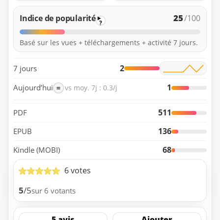
25
Indice de popularité
/100
?
Basé sur les vues + téléchargements + activité 7 jours.
2
7 jours
1
Aujourd’hui
=
vs moy. 7j : 0.3/j
511
PDF
136
EPUB
68
Kindle (MOBI)
6 votes
5
/5
sur 6 votants
5 avis
Ajouter