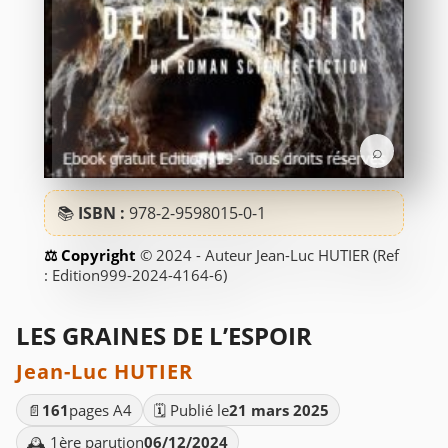
⌕
📚
ISBN :
978-2-9598015-0-1
© 2024 - Auteur Jean-Luc HUTIER (Ref
: Edition999-2024-4164-6)
LES GRAINES DE L’ESPOIR
Jean-Luc HUTIER
📄
161
pages A4
🗓️ Publié le
21 mars 2025
🕰️ 1ère parution
06/12/2024